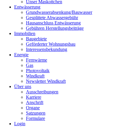
Unser Maskottchen
Entwässerung
Grundwasserabsenkung/Bauwasser
Gesplittete Abwassergebühr
Hausanschluss Entwässerung
Gebühren Herstellungsbeiträge
Immobilien
Baugebiete
Geförderter Wohnungsbau
Interessensbekundung
Energie
Fernwärme
Gas
Photovoltaik
Windkraft
Newsletter Windkraft
Über uns
Ausschreibungen
Karriere
Anschrift
Organe
Satzungen
Formulare
Login