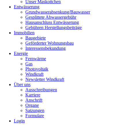
Unser Maskottchen
Entwässerung
Grundwasserabsenkung/Bauwasser
Gesplittete Abwassergebühr
Hausanschluss Entwässerung
Gebühren Herstellungsbeiträge
Immobilien
Baugebiete
Geförderter Wohnungsbau
Interessensbekundung
Energie
Fernwärme
Gas
Photovoltaik
Windkraft
Newsletter Windkraft
Über uns
Ausschreibungen
Karriere
Anschrift
Organe
Satzungen
Formulare
Login