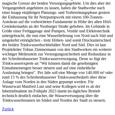
magische Grenze der beiden Versorgungsgebiete. Um dies aber der
Vergangenheit angehören zu lassen, haben die Stadtwerke nach
einer knapp einjährigen Planungs- und Vorbereitungsphase gestern
die Einhausung für ihr Netzpumpwerk mit einem 100-Tonnen-
Autokran auf die vorbereiteten Fundamente in Höhe des alten Hörl-
Getränkemarkts an der Neuburger Straße gehoben. Im Gebäude in
Größe einer Fertiggarage sind Pumpen, Ventile und Elektrotechnik
untergebracht, die nun eine Wasserlieferung von Nord nach Süd und
umgekehrt ermöglichen - trotz Höhen- und somit Druckunterschied
der beiden Trinkwasserhochbehälter Nord und Süd. Dies ist laut
Projektleiter Tobias Zimmermann von den Stadtwerken ein weiterer
wichtiger Meilenstein zur Versorgungssicherheit und Redundanz in
der Schrobenhausener Trinkwasserversorgung. Denn so fügt der
Trinkwasserexperte an "Wir können damit die genehmigten
Entnahmemengen besser steuern und auf eine einheitliche
Auslastung bringen". Pro Jahr soll eine Menge von 140.000 m³ oder
rund 15 % des Schrobenhausener Trinkwasserbedarfs über diese
Anlage vom Norden in den Süden gepumpt werden. Für
Wasserwart Manfred Lutz und seine Kollegen wird es ab der
Inbetriebnahme im Frühjahr 2023 damit im täglichen Betrieb
technisch deutlich einfacher, die Wasserversorgung über die
Trinkwasserbrunnen im Süden und Norden der Stadt zu steuern.
Zurück