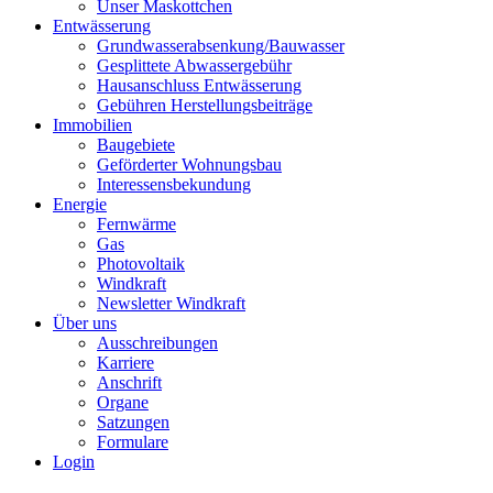
Unser Maskottchen
Entwässerung
Grundwasserabsenkung/Bauwasser
Gesplittete Abwassergebühr
Hausanschluss Entwässerung
Gebühren Herstellungsbeiträge
Immobilien
Baugebiete
Geförderter Wohnungsbau
Interessensbekundung
Energie
Fernwärme
Gas
Photovoltaik
Windkraft
Newsletter Windkraft
Über uns
Ausschreibungen
Karriere
Anschrift
Organe
Satzungen
Formulare
Login