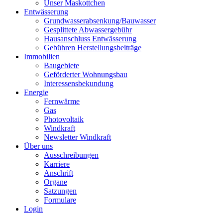
Unser Maskottchen
Entwässerung
Grundwasserabsenkung/Bauwasser
Gesplittete Abwassergebühr
Hausanschluss Entwässerung
Gebühren Herstellungsbeiträge
Immobilien
Baugebiete
Geförderter Wohnungsbau
Interessensbekundung
Energie
Fernwärme
Gas
Photovoltaik
Windkraft
Newsletter Windkraft
Über uns
Ausschreibungen
Karriere
Anschrift
Organe
Satzungen
Formulare
Login